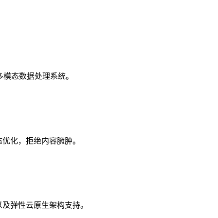
管道及多模态数据处理系统。
00% 静态优化，拒绝内容臃肿。
付对接，以及弹性云原生架构支持。