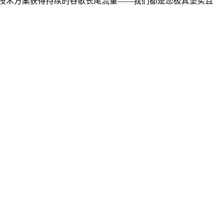
望通过 SEO 技术方案获得持续的谷歌长尾流量——我们都是您极其坚实且