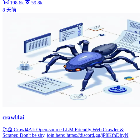
198.6k
59.8k
8 天前
crawl4ai
🚀🤖 Crawl4AI: Open-source LLM Friendly Web Crawler &
Scraper. Don't be shy, join here: https://discord.gg/jP8KfhDhyN