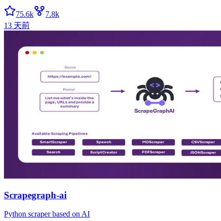
75.6k
7.8k
13 天前
Scrapegraph-ai
Python scraper based on AI