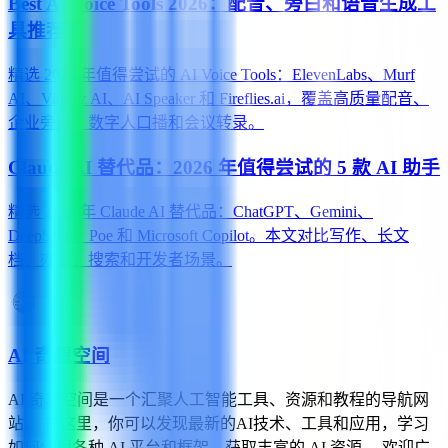
Best AI Voice Tools 2026：配音、旁白和语音生成工
具推荐
精选 2026 年值得尝试的 AI Voice Tools：ElevenLabs、Murf
AI、Vidnoz AI、AI Speaker 和 Fireflies.ai，覆盖高质量配音、
企业旁白、数字人口播和会议转录。
Claude AI 替代品：2026 年值得尝试的 5 款 AI 助手
精选 2026 年 Claude AI 替代品：ChatGPT、Gemini、
DeepSeek、Poe 和 Microsoft Copilot。本文对比写作、长文
档、办公、搜索和开发者场景。
AI 奇想空间
AI 奇想空间是一个汇聚人工智能工具、资源和教程的导航网
站。 在这里，你可以发现最新的AI技术、工具和应用，学习
如何使用各种 AI 平台和框架，获取丰富的 AI 资源。 欢迎广