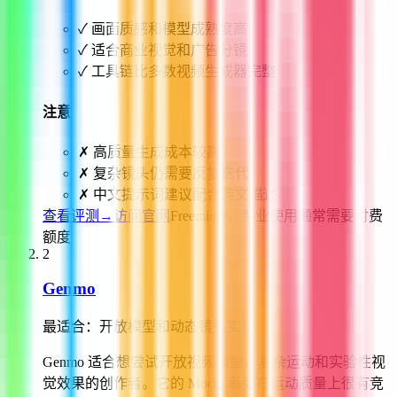
✓
画面质感和模型成熟度高
✓
适合商业视觉和广告分镜
✓
工具链比多数视频生成器完整
注意
✗
高质量生成成本较高
✗
复杂镜头仍需要反复迭代
✗
中文提示词建议配合英文描述
查看评测
→
访问官网
Freemium，专业使用通常需要付费
额度
2
Genmo
最适合：
开放模型和动态镜头实验
Genmo 适合想尝试开放视频模型、复杂运动和实验性视
觉效果的创作者。它的 Mochi 系列在运动质量上很有竞