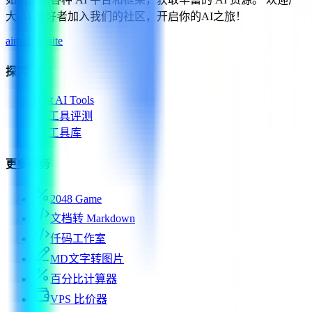
大 AI 爱好者加入我们的社区，开启你的AI之旅！
aimazing.site
探索
Best AI Tools
AI 工具评测
AI 工具库
更多服务
2048 Game
文档转 Markdown
仟码工作室
MD文字转图片
百分比计算器
VPS 比价器