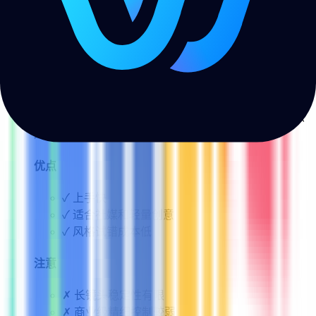
消耗
4
Pika.art
最适合：
社媒创意和轻量视频特效
Pika 适合做轻量短视频、社媒创意和趣味视觉效果。它
的优势是上手快、风格灵活，适合快速验证想法；缺点
是商业级镜头稳定性和精细控制不如 RunwayML。
优点
✓
上手快
✓
适合社媒和轻量创意
✓
风格试错成本低
注意
✗
长镜头稳定性有限
✗
商业级精细控制较弱