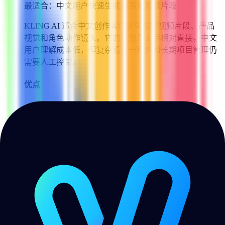
最适合：
中文用户快速生成高质量视频片段
KLING AI 适合中文创作者快速生成短视频片段、产品
视觉和角色动作镜头。它的优势是上手相对直接，中文
用户理解成本低，但复杂镜头一致性和长期项目管理仍
需要人工控制。
优点
✓
中文用户上手友好
✓
视频质量和运动表现较强
✓
适合短视频素材快速试错
注意
✗
复杂故事连续性仍不稳定
✗
部分高级能力依赖额度和排队
✗
商用前需要确认授权条款
查看评测
→
访问官网
Freemium，重度生成需要关注额度