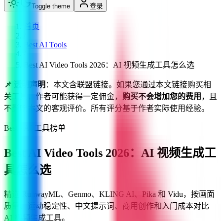
Toggle theme
登录
首页
/
Best AI Tools
/
Best AI Video Tools 2026：AI 视频生成工具怎么选
📌 透明声明
：本文含联盟链接。如果您通过本文链接购买相
关工具，作者可能获得一定佣金，
购买不会增加您的费用
，且
不影响本文的客观评价。所有评分基于作者实际使用经验。
Best · AI 工具榜单
Best AI Video Tools 2026：AI 视频生成工
具怎么选
精选 RunwayML、Genmo、KLING AI、Pika 和 Vidu，按画面
质量、运动稳定性、中文提示词、商用创作和入门成本对比
AI 视频生成工具。