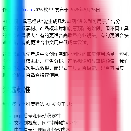
作者：
Li Xuan
·
2026
榜单
·
发布于
2026年5月26日
AI 视频工具已经从“能生成几秒动图”进入到可用于广告分
镜、短视频素材、产品概念片和创意预演的阶段。但不同工具
的优势差异很大：有的更适合高质量商业镜头，有的更适合快
速试错，有的更适合中文用户低成本尝试。
这篇榜单优先考虑中文创作者和小团队的真实使用场景：短视
频创意、社媒素材、广告分镜、产品视觉和故事板预演。我们
不会只看单次生成效果，而是看工具是否稳定、是否容易复
现、价格是否适合持续使用。
评选标准
我们按 6 个维度筛选 AI 视频工具：
画面质量和运动稳定性
文本到视频、图生视频的可控性
中文提示词理解和修改成本