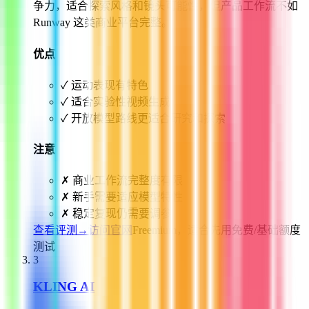
争力，适合探索风格和镜头可能性，但产品工作流不如
Runway 这类商业平台完整。
优点
✓
运动表现有特色
✓
适合实验性视频生成
✓
开放模型路线更适合研究和探索
注意
✗
商业工作流完整度有限
✗
新手需要适应模型特性
✗
稳定复现仍需要调参
查看评测
→
访问官网
Freemium，适合先用免费/基础额度
测试
3
KLING AI