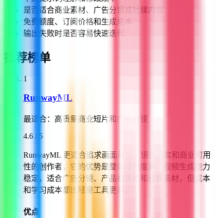
是否适合商业素材、广告分镜或社媒内容
免费额度、订阅价格和生成成本
输出失败时是否容易快速迭代
推荐榜单
1
RunwayML
最适合：
高质量商业短片和广告分镜
4.6
/ 5
RunwayML 更适合追求画面质感、镜头语言和商业可用
性的创作者。它的优势是整体成熟度高、视频生成能力
稳定，适合广告分镜、产品概念片和社媒素材，但成本
和学习成本都比轻量工具更高。
优点