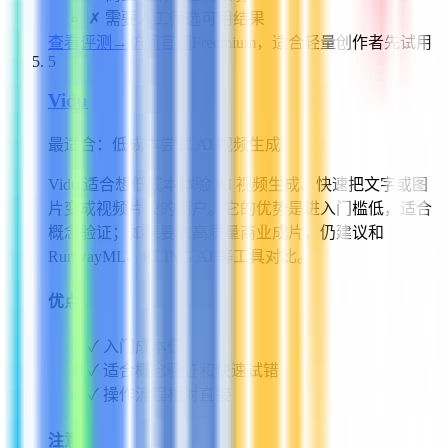
✗
需要人工筛选可用结果
查看评测
→
访问官网
Freemium，适合轻量创作者先试用
5
Vidu
最适合：
低成本尝试 AI 视频生成
Vidu 适合想低成本体验 AI 视频生成、快速把文字或图
片变成视频片段的用户。它的优势是进入门槛低，适合
概念验证；如果要做高质量商业成片，仍建议和
RunwayML、KLING AI 等工具对比。
优点
✓
入门成本低
✓
适合概念验证和快速试错
✓
操作流程相对直接
注意