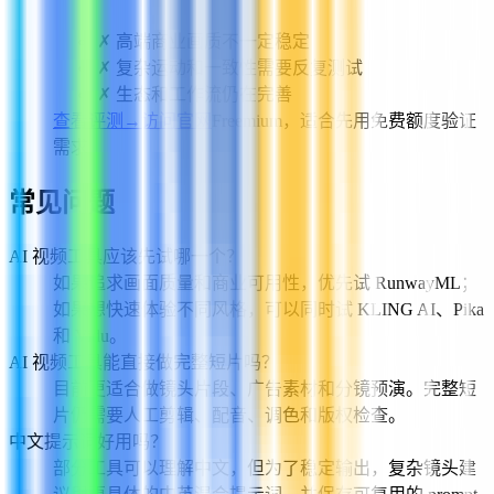
✗
高端商业画质不一定稳定
✗
复杂运动和一致性需要反复测试
✗
生态和工作流仍在完善
查看评测
→
访问官网
Freemium，适合先用免费额度验证
需求
常见问题
AI 视频工具应该先试哪一个？
如果追求画面质量和商业可用性，优先试 RunwayML；
如果想快速体验不同风格，可以同时试 KLING AI、Pika
和 Vidu。
AI 视频工具能直接做完整短片吗？
目前更适合做镜头片段、广告素材和分镜预演。完整短
片仍需要人工剪辑、配音、调色和版权检查。
中文提示词好用吗？
部分工具可以理解中文，但为了稳定输出，复杂镜头建