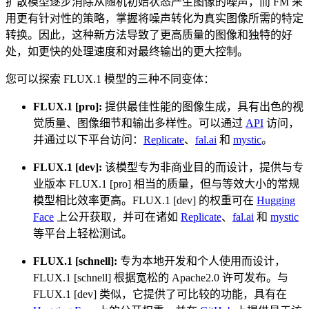
扩散模型逐步消除从随机初始状态产生图像的噪声，而 FM 采
用更有针对性的策略，掌握将噪声转化为真实图像所需的特定
转换。因此，这种新方法导致了更高质量的图像和独特的好
处，如更快的处理速度和对最终输出的更大控制。
您可以探索 FLUX.1 模型的三种不同变体：
FLUX.1 [pro]:
提供最佳性能的图像生成，具有出色的视
觉质量、图像细节和输出多样性。可以通过
API
访问，
并通过以下平台访问：
Replicate
、
fal.ai
和
mystic
。
FLUX.1 [dev]:
该模型专为非商业目的而设计，提供与专
业版本 FLUX.1 [pro] 相当的质量，但与等效大小的常规
模型相比效率更高。FLUX.1 [dev] 的权重可在
Hugging
Face
上公开获取，并可在诸如
Replicate
、
fal.ai
和
mystic
等平台上轻松测试。
FLUX.1 [schnell]:
专为本地开发和个人使用而设计，
FLUX.1 [schnell] 根据宽松的 Apache2.0 许可发布。与
FLUX.1 [dev] 类似，它提供了可比较的功能，具有在